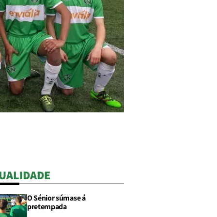
UALIDADE
O Sénior súmase á
pretempada