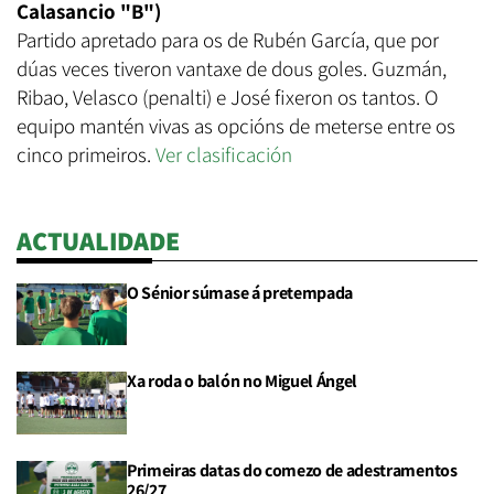
Calasancio "B")
Partido apretado para os de Rubén García, que por
dúas veces tiveron vantaxe de dous goles. Guzmán,
Ribao, Velasco (penalti) e José fixeron os tantos. O
equipo mantén vivas as opcións de meterse entre os
cinco primeiros.
Ver clasificación
ACTUALIDADE
O Sénior súmase á pretempada
Xa roda o balón no Miguel Ángel
Primeiras datas do comezo de adestramentos
26/27