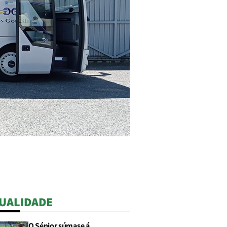
UALIDADE
O Sénior súmase á