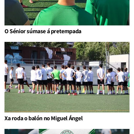
O Sénior súmase á pretempada
Xa roda o balón no Miguel Ángel