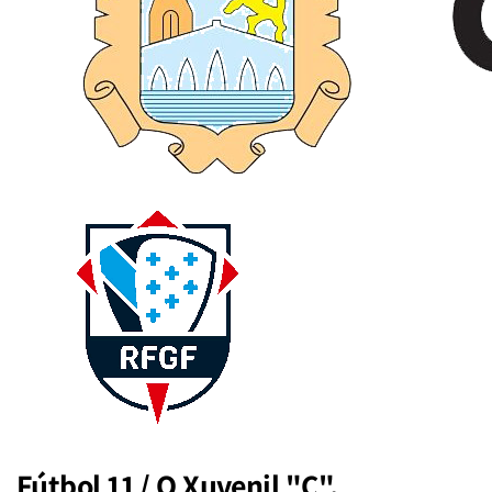
Fútbol 11 / O Xuvenil "C",