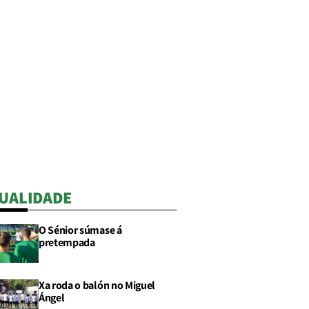
UALIDADE
O Sénior súmase á
pretempada
Xa roda o balón no Miguel
Ángel