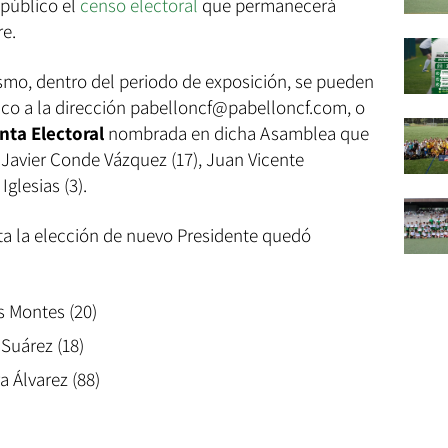
público el
censo electoral
que permanecerá
re.
smo, dentro del periodo de exposición, se pueden
nico a la dirección pabelloncf@pabelloncf.com, o
nta Electoral
nombrada en dicha Asamblea que
Javier Conde Vázquez (17), Juan Vicente
glesias (3).
 la elección de nuevo Presidente quedó
s Montes (20)
 Suárez (18)
a Álvarez (88)