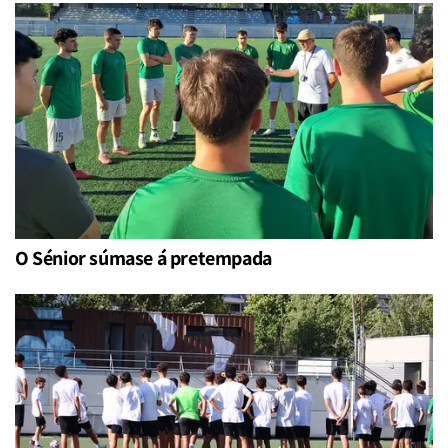
O Sénior súmase á pretempada