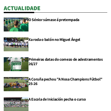
ACTUALIDADE
O Sénior súmase á pretempada
Xa roda o balón no Miguel Ángel
Primeiras datas do comezo de adestramentos
26/27
A Coruña pechou "A Nosa Champions Fútbol"
25-26
A Escola de Iniciación pecha o curso