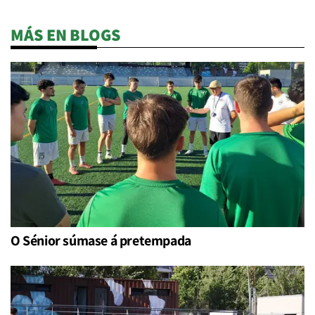
MÁS EN BLOGS
O Sénior súmase á pretempada