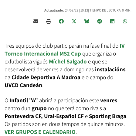
Actualizado:
24/08/23 |
10:13
| TIEMPO DE LECTURA: 0 MIN.
Tres equipos do club participarán na fase final do
IV
Torneo Internacional MS2 Cup
que organiza o
exfutbolista vigués
Míchel Salgado
e que se
desenvolverá de venres a domingo nas
instalacións
da
Cidade Deportiva A
Madroa
e o campo do
UVCD Candeán
.
O
Infantil "A"
abrirá a participación este
venres
dentro dun
grupo
no que terá como rivais a
Pontevedra CF, Ural-Español CF
e
Sporting Braga
.
Os partidos son en dous tempos de quince minutos.
VER GRUPOS E CALENDARIO
.