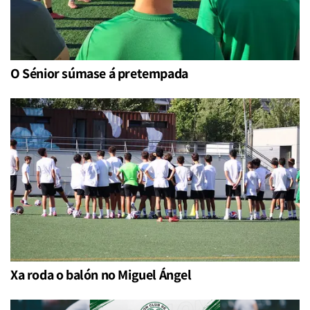
O Sénior súmase á pretempada
Xa roda o balón no Miguel Ángel