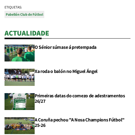
ETIQUETAS:
Pabellón Club de Fútbol
ACTUALIDADE
O Sénior súmase á pretempada
Xa roda o balón no Miguel Ángel
Primeiras datas do comezo de adestramentos
26/27
A Coruña pechou "A Nosa Champions Fútbol"
25-26