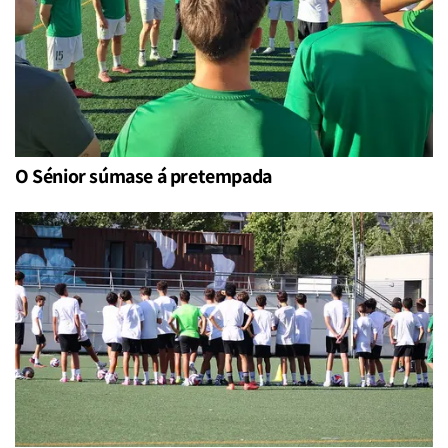
O Sénior súmase á pretempada