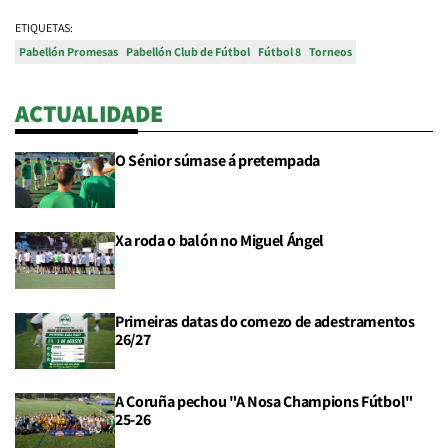
ETIQUETAS:
Pabellón Promesas
Pabellón Club de Fútbol
Fútbol 8
Torneos
ACTUALIDADE
O Sénior súmase á pretempada
Xa roda o balón no Miguel Ángel
Primeiras datas do comezo de adestramentos
26/27
A Coruña pechou "A Nosa Champions Fútbol"
25-26