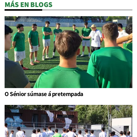
MÁS EN BLOGS
O Sénior súmase á pretempada