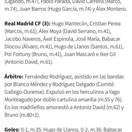
(Ogando, m.47), Pablo Parada, David Carreira (Marco,
m.74), Juan Barros (Hugo García, m.74) y Álex Montero.
Real Madrid CF (3):
Hugo Mantecón, Cristian Perea
(Marcos, m.61), Álex Moya (David Serrano, m.41),
Jacobo Naveros, Áxel Espinola, José María, Babacar
Diocou (Álvaro, m.41), Hugo de Llanos (Santos, m.61),
Pol Fortuny (Bruno, m.41), Joan Mascaró e Iker Gil
(Antonio David, m.61).
Árbitro:
Fernández Rodríguez, asistido en las bandas
por Blanco Méndez y Rodríguez Delgado (Comité
Gallego-Ourense). Expulsó en los herculinos a Yago
Monteagudo por doble cartulina amarilla (m.55 y 76).
En los madrileños amonestó a Antonio David (m.62) y
Bruno (m.80+2).
Goles:
0-1, m.35: Hugo de Llanos. 0-2, m.36: Babacar.