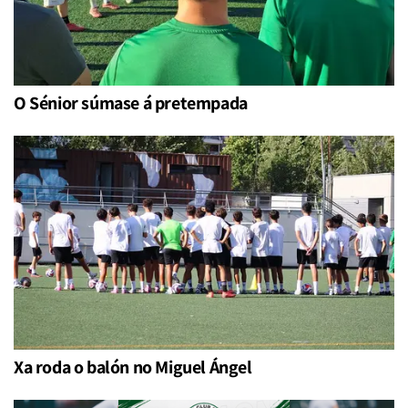
O Sénior súmase á pretempada
Xa roda o balón no Miguel Ángel