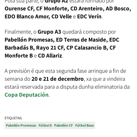
Pola súa parte, o
Grupo A2
estará formado por
Ourense CF, CF Monforte, CD Arenteiro, AD Bosco,
EDO Blanco Amor, CD Velle
e
EDC Verín
.
Finalmente, o
Grupo A3
quedará composto por
Pabellón Promesas, ED Terras de Maside, EDC
Barbadás B, Rayo 21 CF, CP Calasancio B, CF
Monforte B
e
CD Allariz
.
A previsión é que esta segunda fase arrinque a fin de
semana do
20 e 21 de decembro
, xa que a vindeira
estará reservada para a disputa dunha eliminatoria da
Copa Deputación
.
ETIQUETAS:
Pabellón Promesas
Fútbol 8
Pabellón CF
Fútbol Base