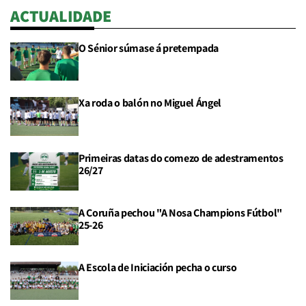
ACTUALIDADE
O Sénior súmase á pretempada
Xa roda o balón no Miguel Ángel
Primeiras datas do comezo de adestramentos
26/27
A Coruña pechou "A Nosa Champions Fútbol"
25-26
A Escola de Iniciación pecha o curso