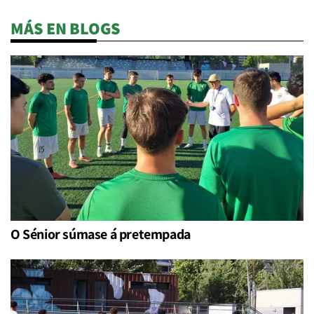
MÁS EN BLOGS
O Sénior súmase á pretempada