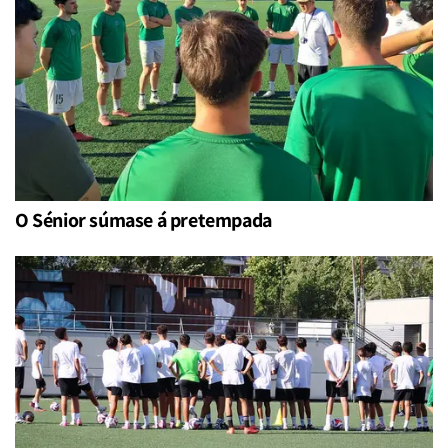
O Sénior súmase á pretempada