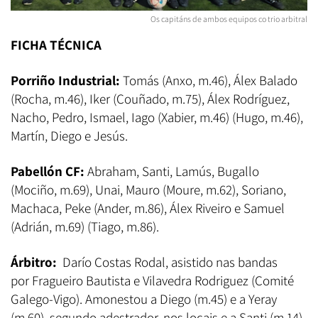
Os capitáns de ambos equipos co trio arbitral
FICHA TÉCNICA
Porriño Industrial:
Tomás (Anxo, m.46), Álex Balado
(Rocha, m.46), Iker (Couñado, m.75), Álex Rodríguez,
Nacho, Pedro, Ismael, Iago (Xabier, m.46) (Hugo, m.46),
Martín, Diego e Jesús.
Pabellón CF:
Abraham, Santi, Lamús, Bugallo
(Mociño, m.69), Unai, Mauro (Moure, m.62), Soriano,
Machaca, Peke (Ander, m.86), Álex Riveiro e Samuel
(Adrián, m.69) (Tiago, m.86).
Árbitro:
Darío Costas Rodal, asistido nas bandas
por Fragueiro Bautista e Vilavedra Rodriguez (Comité
Galego-Vigo). Amonestou a Diego (m.45) e a Yeray
(m.60), segundo adestrador, nos locais e a Santi (m.14),