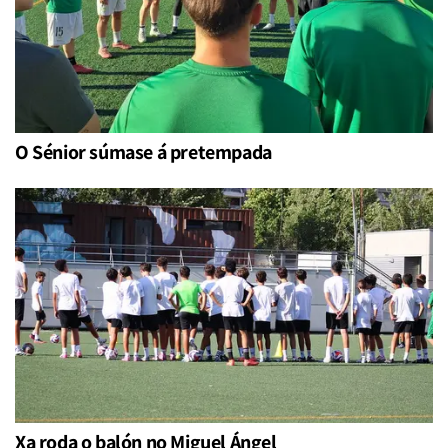
O Sénior súmase á pretempada
Xa roda o balón no Miguel Ángel