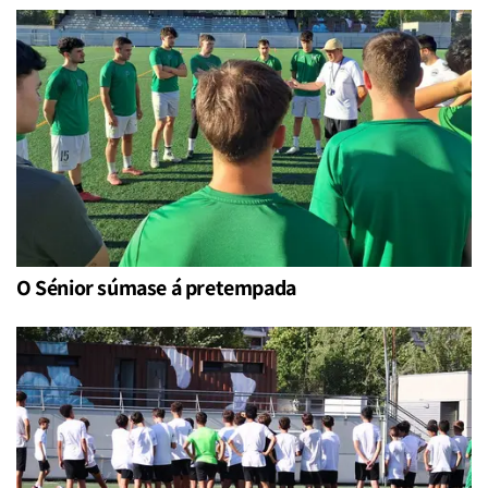
O Sénior súmase á pretempada