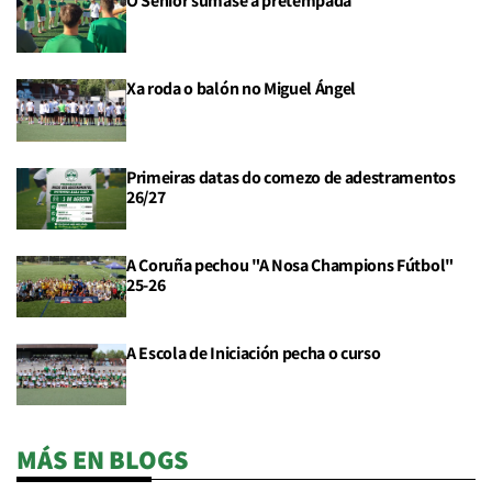
O Sénior súmase á pretempada
Xa roda o balón no Miguel Ángel
Primeiras datas do comezo de adestramentos
26/27
A Coruña pechou "A Nosa Champions Fútbol"
25-26
A Escola de Iniciación pecha o curso
MÁS EN BLOGS