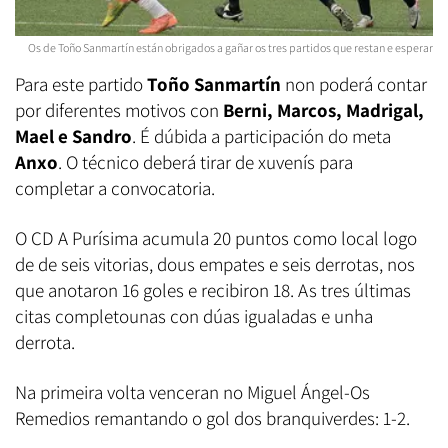
Os de Toño Sanmartín están obrigados a gañar os tres partidos que restan e esperar
Para este partido
Toño Sanmartín
non poderá contar
por diferentes motivos con
Berni, Marcos, Madrigal,
Mael e Sandro
. É dúbida a participación do meta
Anxo
. O técnico deberá tirar de xuvenís para
completar a convocatoria.
O CD A Purísima acumula 20 puntos como local logo
de de seis vitorias, dous empates e seis derrotas, nos
que anotaron 16 goles e recibiron 18. As tres últimas
citas completounas con dúas igualadas e unha
derrota.
Na primeira volta venceran no Miguel Ángel-Os
Remedios remantando o gol dos branquiverdes: 1-2.