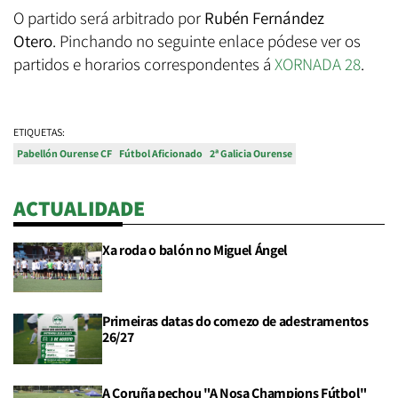
O partido será arbitrado por
Rubén Fernández
Otero
. Pinchando no seguinte enlace pódese ver os
partidos e horarios correspondentes á
XORNADA 28
.
ETIQUETAS:
Pabellón Ourense CF
Fútbol Aficionado
2ª Galicia Ourense
ACTUALIDADE
Xa roda o balón no Miguel Ángel
Primeiras datas do comezo de adestramentos
26/27
A Coruña pechou "A Nosa Champions Fútbol"