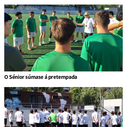
O Sénior súmase á pretempada