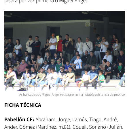
pisará por vez primeira o Miguel Ángel.
As bancadas do Miguel Ángel rexistraron unha notable asistencia de público
FICHA TÉCNICA
Pabellón CF:
Abraham, Jorge, Lamús, Tiago, André,
Ander, Gómez (Martínez, m.81), Cougil, Soriano (Julián,