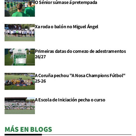
O Sénior súmase á pretempada
Xa roda o balón no Miguel Ángel
Primeiras datas do comezo de adestramentos
26/27
A Coruña pechou "A Nosa Champions Fútbol"
25-26
A Escola de Iniciación pecha o curso
MÁS EN BLOGS