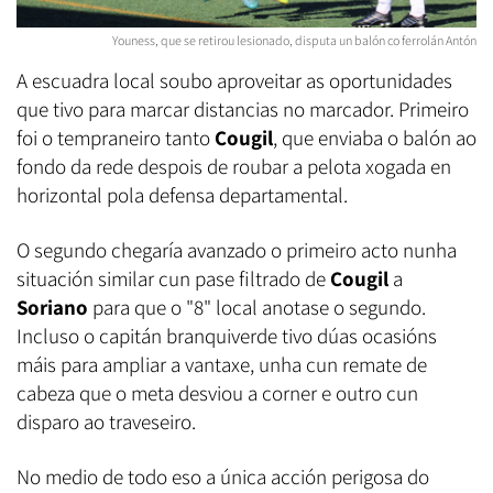
Youness, que se retirou lesionado, disputa un balón co ferrolán Antón
A escuadra local soubo aproveitar as oportunidades
que tivo para marcar distancias no marcador. Primeiro
foi o tempraneiro tanto
Cougil
, que enviaba o balón ao
fondo da rede despois de roubar a pelota xogada en
horizontal pola defensa departamental.
O segundo chegaría avanzado o primeiro acto nunha
situación similar cun pase filtrado de
Cougil
a
Soriano
para que o "8" local anotase o segundo.
Incluso o capitán branquiverde tivo dúas ocasións
máis para ampliar a vantaxe, unha cun remate de
cabeza que o meta desviou a corner e outro cun
disparo ao traveseiro.
No medio de todo eso a única acción perigosa do