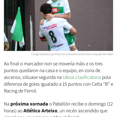
Cougil anotou o primeiro e o terceiro tanto ante o equipo ferrolán
Ao final o marcador non se movería máis e os tres
puntos quedaron na casa e o equipo, en zona de
ascenso, sitíuase segunda na
táboa clasificatoria
pola
diferenza de goles igualado a 15 puntos con Celta "B" e
Racing de Ferrol.
Na
próxima xornada
o Pabellón recibe o domingo (12
horas) ao
Atlético Arteixo
, un recén ascendido que