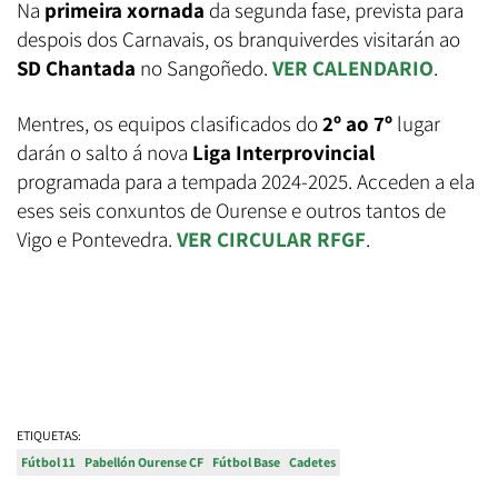
Na
primeira xornada
da segunda fase, prevista para
despois dos Carnavais, os branquiverdes visitarán ao
SD Chantada
no Sangoñedo.
VER CALENDARIO
.
Mentres, os equipos clasificados do
2º ao 7º
lugar
darán o salto á nova
Liga Interprovincial
programada para a tempada 2024-2025. Acceden a ela
eses seis conxuntos de Ourense e outros tantos de
Vigo e Pontevedra.
VER CIRCULAR RFGF
.
ETIQUETAS:
Fútbol 11
Pabellón Ourense CF
Fútbol Base
Cadetes