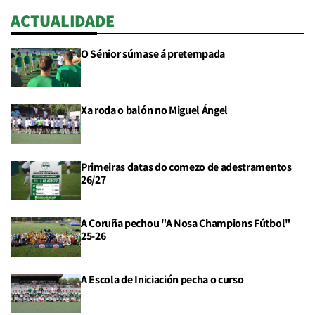
ACTUALIDADE
O Sénior súmase á pretempada
Xa roda o balón no Miguel Ángel
Primeiras datas do comezo de adestramentos
26/27
A Coruña pechou "A Nosa Champions Fútbol"
25-26
A Escola de Iniciación pecha o curso