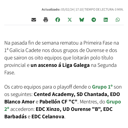
Actualizado:
05/02/24 |
17:10
| TIEMPO DE LECTURA: 0 MIN.
Na pasada fin de semana rematou a Primeira Fase na
1ª Galicia Cadete nos dous grupos de Ourense e dos
que sairon os oito equipos que loitarán polo título
provincial e
un ascenso á Liga Galega
na Segunda
Fase.
Os catro equipos para o playoff dende o
Grupo 1º
son
os seguintes:
Cented Academy, SD Chantada, EDO
Blanco Amor
e
Pabellón CF "C"
. Mentres, do
Grupo
2º
accederon:
EDC Xinzo, UD Ourense "B", EDC
Barbadás
e
EDC Celanova
.