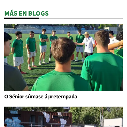
MÁS EN BLOGS
O Sénior súmase á pretempada