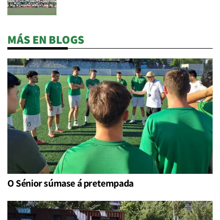
MÁS EN BLOGS
O Sénior súmase á pretempada