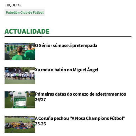
ETIQUETAS:
Pabellón Club de Fútbol
ACTUALIDADE
O Sénior súmase á pretempada
Xa roda o balón no Miguel Ángel
Primeiras datas do comezo de adestramentos
26/27
A Coruña pechou "A Nosa Champions Fútbol"
25-26