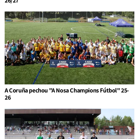
26/27
A Coruña pechou "A Nosa Champions Fútbol" 25-
26