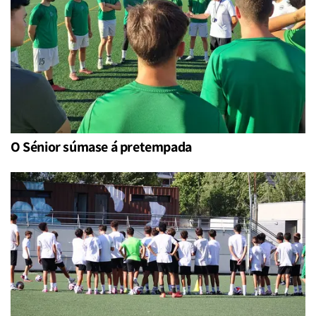
O Sénior súmase á pretempada