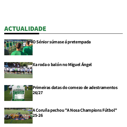
ACTUALIDADE
O Sénior súmase á pretempada
Xa roda o balón no Miguel Ángel
Primeiras datas do comezo de adestramentos
26/27
A Coruña pechou "A Nosa Champions Fútbol"
25-26