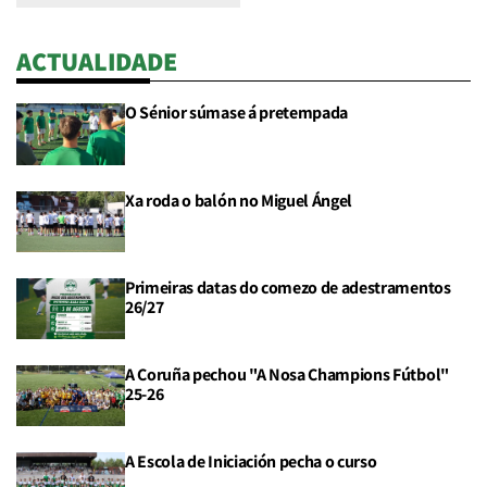
ACTUALIDADE
O Sénior súmase á pretempada
Xa roda o balón no Miguel Ángel
Primeiras datas do comezo de adestramentos
26/27
A Coruña pechou "A Nosa Champions Fútbol"
25-26
A Escola de Iniciación pecha o curso