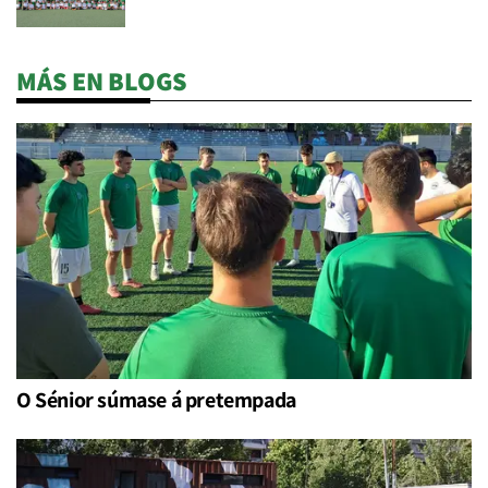
MÁS EN BLOGS
O Sénior súmase á pretempada