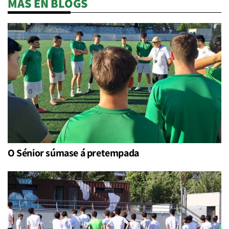
MÁS EN BLOGS
O Sénior súmase á pretempada