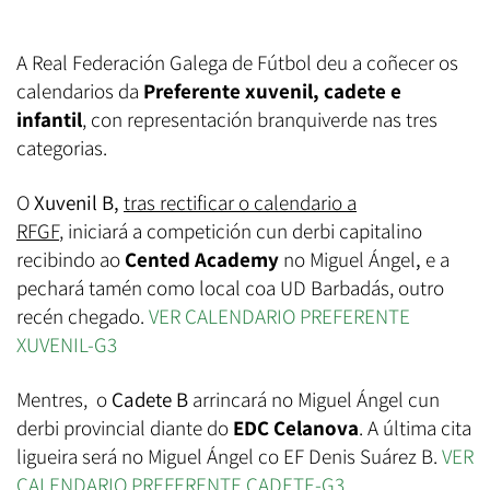
A Real Federación Galega de Fútbol deu a coñecer os
calendarios da
Preferente xuvenil, cadete e
infantil
,
con representación branquiverde nas tres
categorias.
O
Xuvenil B,
tras rectificar o calendario a
RFGF
, iniciará a competición cun derbi capitalino
recibindo ao
Cented Academy
no Miguel Ángel
,
e a
pechará tamén como local coa UD Barbadás, outro
recén chegado.
VER CALENDARIO PREFERENTE
XUVENIL-G3
Mentres, o
Cadete B
arrincará no Miguel Ángel cun
derbi provincial diante do
EDC Celanova
. A última cita
ligueira será no Miguel Ángel co EF Denis Suárez B.
VER
CALENDARIO PREFERENTE CADETE-G3