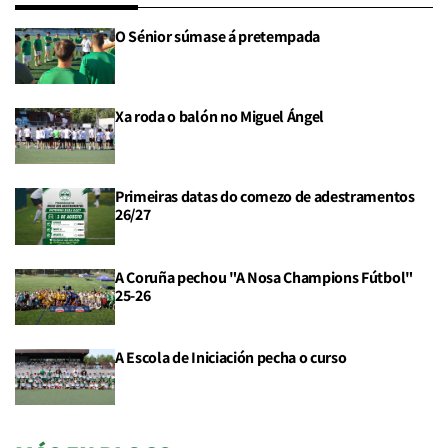
O Sénior súmase á pretempada
Xa roda o balón no Miguel Ángel
Primeiras datas do comezo de adestramentos
26/27
A Coruña pechou "A Nosa Champions Fútbol"
25-26
A Escola de Iniciación pecha o curso