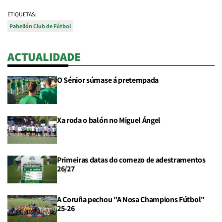
ETIQUETAS:
Pabellón Club de Fútbol
ACTUALIDADE
O Sénior súmase á pretempada
Xa roda o balón no Miguel Ángel
Primeiras datas do comezo de adestramentos
26/27
A Coruña pechou "A Nosa Champions Fútbol"
25-26