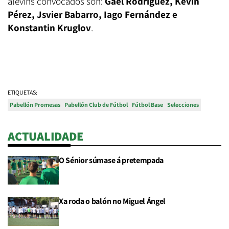
alevíns convocados son:
Gael Rodríguez, Kevin
Pérez, Jsvier Babarro, Iago Fernández e
Konstantin Kruglov
.
ETIQUETAS:
Pabellón Promesas
Pabellón Club de Fútbol
Fútbol Base
Selecciones
ACTUALIDADE
O Sénior súmase á pretempada
Xa roda o balón no Miguel Ángel