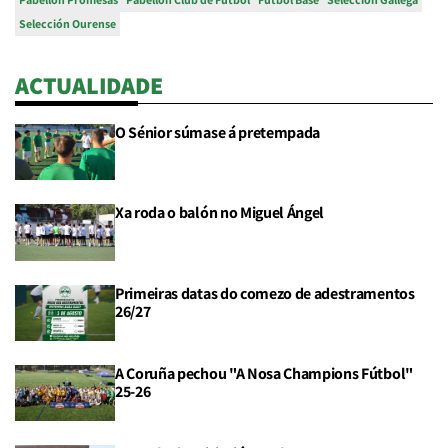
Selección Ourense
ACTUALIDADE
O Sénior súmase á pretempada
Xa roda o balón no Miguel Ángel
Primeiras datas do comezo de adestramentos
26/27
A Coruña pechou "A Nosa Champions Fútbol"
25-26