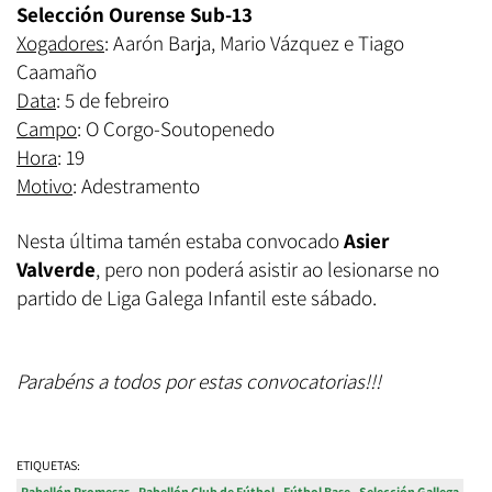
Selección Ourense Sub-13
Xogadores
: Aarón Barja, Mario Vázquez e Tiago
Caamaño
Data
: 5 de febreiro
Campo
: O Corgo-Soutopenedo
Hora
: 19
Motivo
: Adestramento
Nesta última tamén estaba convocado
Asier
Valverde
, pero non poderá asistir ao lesionarse no
partido de Liga Galega Infantil este sábado.
Parabéns a todos por estas convocatorias!!!
ETIQUETAS:
Pabellón Promesas
Pabellón Club de Fútbol
Fútbol Base
Selección Gallega