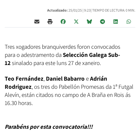
Actualizado:
25/01/25 |
9:23
| TIEMPO DE LECTURA: 0 MIN.
Tres xogadores branquiverdes foron convocados
para o adestramento da
Selección Galega Sub-
12
sinalado para este luns 27 de xaneiro.
Teo Fernández
,
Daniel Babarro
e
Adrián
Rodriguez
, os tres do Pabellón Promesas da 1ª Futgal
Alevín, están citados no campo de A Braña en Rois ás
16.30 horas.
Parabéns por esta convocatoria!!!