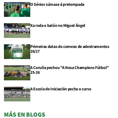
O Sénior súmase á pretempada
Xa roda o balón no Miguel Ángel
Primeiras datas do comezo de adestramentos
26/27
A Coruña pechou "A Nosa Champions Fútbol"
25-26
A Escola de Iniciación pecha o curso
MÁS EN BLOGS