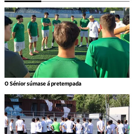
O Sénior súmase á pretempada