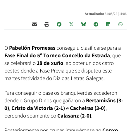
Actualizado:
31/05/22 |
11:06
O
Pabellón Promesas
conseguiu clasificarse para a
Fase Final do 5º Torneo Concello da Estrada
, que
se celebrará o
18 de xuño
, ao obter un dos catro
postos dende a Fase Previa que se disputou este
martes festividade do Día das Letras Galegas.
Para conseguir o pase os branquiverdes accederon
dende o Grupo D nos que gañaron a
Bertamiráns (3-
0)
,
Cristo da Victoria (2-1)
e
Cacheiras (3-0)
,
perdendo soamente co
Calasanz (2-0)
.
Posteriormente nos cruces impuxéronse ao
Conxo