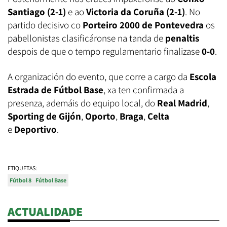
Santiago (2-1)
e ao
Victoria da Coruña (2-1)
. No
partido decisivo co
Porteiro
2000 de Pontevedra
os
pabellonistas clasificáronse na tanda de
penaltis
despois de que o tempo regulamentario finalizase
0-0
.
A organización do evento, que corre a cargo da
Escola
Estrada de Fútbol Base
, xa ten confirmada a
presenza, ademáis do equipo local, do
Real Madrid
,
Sporting de Gijón
,
Oporto
,
Braga
,
Celta
e
Deportivo
.
ETIQUETAS:
Fútbol 8
Fútbol Base
ACTUALIDADE