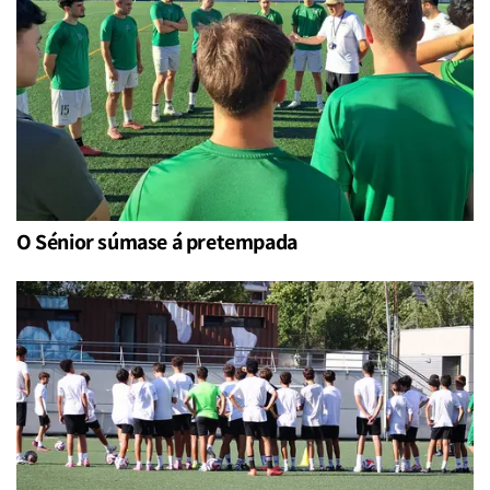
O Sénior súmase á pretempada