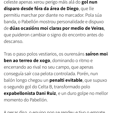
celeste apenas xerou perigo máis alá do
gol nun
disparo desde fóra da área de Diego
, que lle
permitiu marchar por diante no marcador. Pola súa
banda, o Pabellón mostrou personalidade e dispuxo
de
dúas ocasións moi claras por medio de Veiras
,
que puideron cambiar o signo do encontro antes do
descanso.
Tras o paso polos vestiarios, os ourensáns
saíron moi
ben ao terreo de xogo
, dominando o ritmo e
encerrando ao rival no seu campo, que apenas
conseguía saír coa pelota controlada. Porén, nun
balón longo chegou un
penalti evitable
, que supuxo
o segundo gol do Celta B, transformado polo
expabellonista
Dani Ruiz
, e un duro golpe no mellor
momento do Pabellón.
A pesar diso, o equipo non se rendeu e tivo o empate