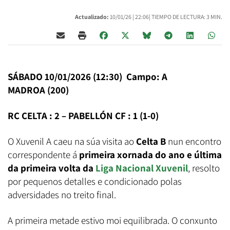
Actualizado:
10/01/26 |
22:06
| TIEMPO DE LECTURA: 3 MIN.
SÁBADO 10/01/2026 (12:30) Campo: A
MADROA (200)
RC CELTA : 2 – PABELLÓN CF : 1 (1-0)
O Xuvenil A caeu na súa visita ao
Celta B
nun encontro
correspondente á
primeira xornada do ano e última
da primeira volta da
Liga Nacional Xuvenil
, resolto
por pequenos detalles e condicionado polas
adversidades no treito final.
A primeira metade estivo moi equilibrada. O conxunto