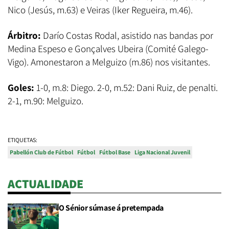
Nico (Jesús, m.63) e Veiras (Iker Regueira, m.46).
Árbitro:
Darío Costas Rodal, asistido nas bandas por
Medina Espeso
e Gonçalves Ubeira (Comité Galego-
Vigo). Amonestaron a Melguizo (m.86) nos visitantes.
Goles:
1-0, m.8: Diego. 2-0, m.52: Dani Ruiz, de penalti.
2-1, m.90: Melguizo.
ETIQUETAS:
Pabellón Club de Fútbol
Fútbol
Fútbol Base
Liga Nacional Juvenil
ACTUALIDADE
O Sénior súmase á pretempada