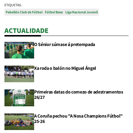
ETIQUETAS:
Pabellón Club de Fútbol
Fútbol Base
Liga Nacional Juvenil
ACTUALIDADE
O Sénior súmase á pretempada
Xa roda o balón no Miguel Ángel
Primeiras datas do comezo de adestramentos
26/27
A Coruña pechou "A Nosa Champions Fútbol"
25-26