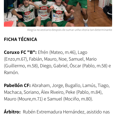
Alegría no vestiario despois de sumar unha vitoria tan determinante
FICHA TÉCNICA
Coruxo FC "B":
Efrén (Mateo, m.46), Lago
(Enzo,m.67), Fabián, Mauro, Noe, Samuel, Mario
(Guillermo, m.58), Diego, Gabriel, Óscar (Pablo, m.58) e
Ramón.
Pabellón CF:
Abraham, Jorge, Bugallo, Lamús, Tiago,
Machaca, Soriano, Álex Riveiro, Peke (Pablo, m.84),
Mauro (Moure,m.71) e Samuel (Mociño, m.80).
Árbitro:
Rubén Extremadura Hernández, asistido nas