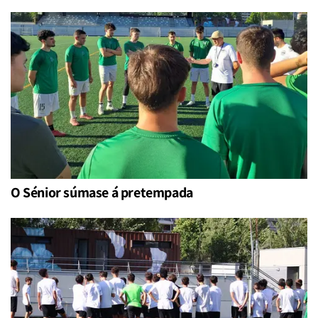
O Sénior súmase á pretempada