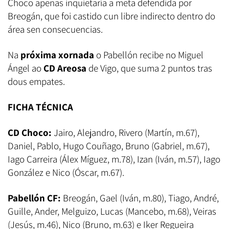
Choco apenas inquietaría a meta defendida por
Breogán, que foi castido cun libre indirecto dentro do
área sen consecuencias.
Na
próxima xornada
o Pabellón recibe no Miguel
Ángel ao
CD Areosa
de Vigo, que suma 2 puntos tras
dous empates.
FICHA TÉCNICA
CD Choco:
Jairo, Alejandro, Rivero (Martín, m.67),
Daniel, Pablo, Hugo Couñago, Bruno (Gabriel, m.67),
Iago Carreira (Álex Míguez, m.78), Izan (Iván, m.57), Iago
González e Nico (Óscar, m.67).
Pabellón CF:
Breogán, Gael (Iván, m.80), Tiago, André,
Guille, Ander, Melguizo, Lucas (Mancebo, m.68), Veiras
(Jesús, m.46), Nico (Bruno, m.63) e Iker Regueira