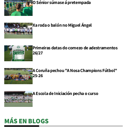
O Sénior súmase á pretempada
Xa roda o balón no Miguel Ángel
Primeiras datas do comezo de adestramentos
26/27
A Coruña pechou "A Nosa Champions Fútbol"
25-26
A Escola de Iniciación pecha o curso
MÁS EN BLOGS