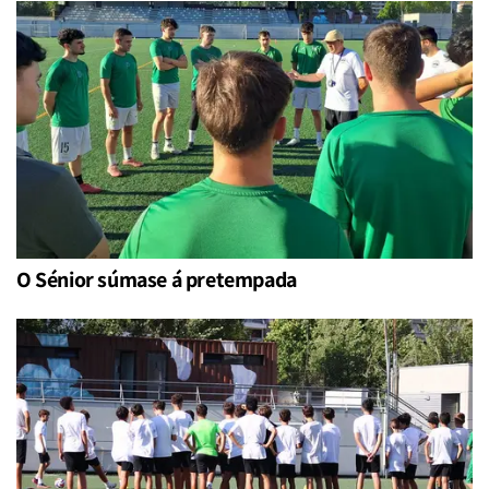
O Sénior súmase á pretempada