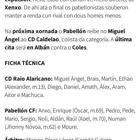
Xenxo
. De ahí ata o final os pabellonistas souberon
manter a renda cun rival con dous homes menos.
Na
próxima xornada
o
Pabellón
reibe no
Miguel
Ángel
ao
CD Caldelao
, colista da categoría. A
última
cita
será
en Albán
contra o
Coles
.
FICHA TÉCNICA
CD Raio Alaricano:
Miguel Ángel, Brais, Martín, Ethan
(Alexander, m.13), Diego, Daniel, Amath, Álex, Aram,
Aitor e Machuca.
Pabellón CF:
Anxo, Enrique (Óscar, m.69), Pedro, Pede,
Mario, Sergio, Noli, Aldán, Raúl (Xoel, m.70), Numan
(Jhonny Nóvoa, m.62) e Moure.
Árbitro:
Marcos Pérez López (Comité Galego-