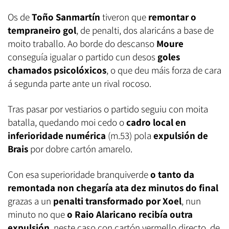
Os de
Toño Sanmartín
tiveron que
remontar o
tempraneiro gol
, de penalti, dos alaricáns a base de
moito traballo. Ao borde do descanso
Moure
conseguía igualar o partido cun desos
goles
chamados psicolóxicos
, o que deu máis forza de cara
á segunda parte ante un rival rocoso.
Tras pasar por vestiarios o partido seguiu con moita
batalla, quedando moi cedo o
cadro local en
inferioridade numérica
(m.53) pola
expulsión de
Brais
por dobre cartón amarelo.
Con esa superioridade branquiverde
o tanto da
remontada non chegaría ata dez minutos do final
grazas a un
penalti transformado por Xoel
, nun
minuto no que
o Raio Alaricano recibía outra
expulsión
, neste caso con cartón vermello directo, de