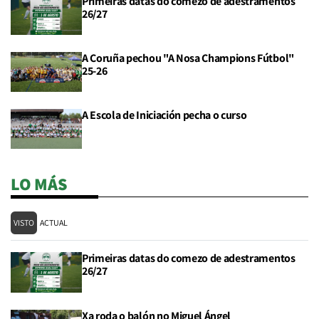
Primeiras datas do comezo de adestramentos
26/27
A Coruña pechou "A Nosa Champions Fútbol"
25-26
A Escola de Iniciación pecha o curso
LO MÁS
VISTO
ACTUAL
Primeiras datas do comezo de adestramentos
26/27
Xa roda o balón no Miguel Ángel