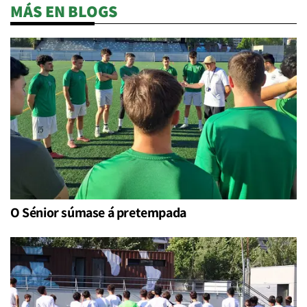
MÁS EN BLOGS
O Sénior súmase á pretempada