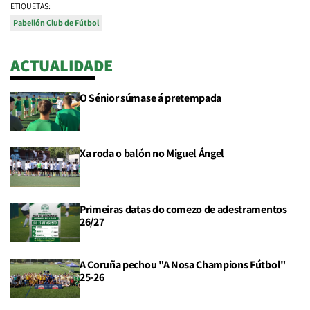
ETIQUETAS:
Pabellón Club de Fútbol
ACTUALIDADE
O Sénior súmase á pretempada
Xa roda o balón no Miguel Ángel
Primeiras datas do comezo de adestramentos
26/27
A Coruña pechou "A Nosa Champions Fútbol"
25-26