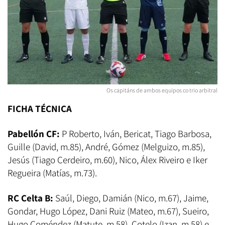
Os capitáns de ambos equipos co trio arbitral
FICHA TÉCNICA
Pabellón CF:
P Roberto, Iván, Bericat, Tiago Barbosa,
Guille (David, m.85), André, Gómez (Melguizo, m.85),
Jesús (Tiago Cerdeiro, m.60), Nico, Álex Riveiro e Iker
Regueira (Matías, m.73).
RC Celta B:
Saúl, Diego, Damián (Nico, m.67), Jaime,
Gondar, Hugo López, Dani Ruiz (Mateo, m.67), Sueiro,
Hugo Coméndez (Matute, m.58), Cotelo (Izan, m.58) e