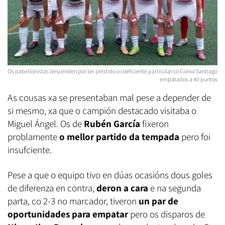
Os pabellonistas descenden por ter perdido o coeficiente particular co Conxo Santiago
empatados a 40 puntos
As cousas xa se presentaban mal pese a depender de
si mesmo, xa que o campión destacado visitaba o
Miguel Ángel. Os de
Rubén García
fixeron
problamente
o mellor partido da tempada
pero foi
insufciente.
Pese a que o equipo tivo en dúas ocasións dous goles
de diferenza en contra,
deron a cara
e na segunda
parta, co 2-3 no marcador, tiveron
un par de
oportunidades para empatar
pero os disparos de