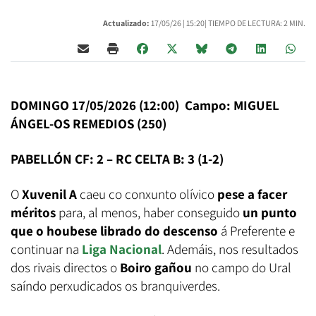
Actualizado:
17/05/26 |
15:20
| TIEMPO DE LECTURA: 2 MIN.
DOMINGO 17/05/2026 (12:00) Campo: MIGUEL
ÁNGEL-OS REMEDIOS (250)
PABELLÓN CF: 2 – RC CELTA B: 3 (1-2)
O
Xuvenil A
caeu co conxunto olívico
pese a facer
méritos
para, al menos, haber conseguido
un punto
que o houbese librado do descenso
á Preferente e
continuar na
Liga Nacional
. Ademáis, nos resultados
dos rivais directos o
Boiro gañou
no campo do Ural
saíndo perxudicados os branquiverdes.