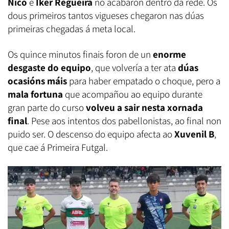
Nico
e
Iker Regueira
no acabaron dentro da rede. Os
dous primeiros tantos vigueses chegaron nas dúas
primeiras chegadas á meta local.
Os quince minutos finais foron de un
enorme
desgaste do equipo
, que volvería a ter ata
dúas
ocasións máis
para haber empatado o choque, pero a
mala fortuna
que acompañou ao equipo durante
gran parte do curso
volveu a sair nesta xornada
final
. Pese aos intentos dos pabellonistas, ao final non
puido ser. O descenso do equipo afecta ao
Xuvenil B
,
que cae á Primeira Futgal.