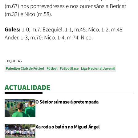
(m.67) nos pontevedreses e nos ourensáns a Bericat
(m.33) e Nico (m.58).
Goles:
1-0, m.7: Ezequiel. 1-1, m.45: Nico. 1-2, m.48:
Ander. 1-3, m.70: Nico. 1-4, m.74: Nico.
ETIQUETAS:
Pabellón Club de Fútbol
Fútbol
Fútbol Base
Liga Nacional Juvenil
ACTUALIDADE
O Sénior súmase á pretempada
Xa roda o balón no Miguel Ángel