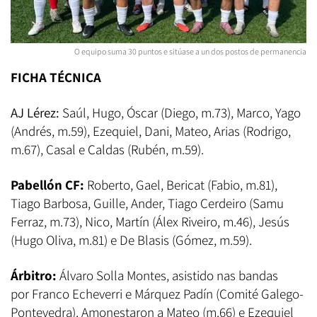
O equipo suma 30 puntos e sitúase a un dos postos de permanencia
FICHA TÉCNICA
AJ Lérez:
Saúl, Hugo, Óscar (Diego, m.73), Marco, Yago
(Andrés, m.59), Ezequiel, Dani, Mateo, Arias (Rodrigo,
m.67), Casal e Caldas (Rubén, m.59).
Pabellón CF:
Roberto, Gael, Bericat (Fabio, m.81),
Tiago Barbosa, Guille, Ander, Tiago Cerdeiro (Samu
Ferraz, m.73), Nico, Martín (Álex Riveiro, m.46), Jesús
(Hugo Oliva, m.81) e De Blasis (Gómez, m.59).
Árbitro:
Álvaro Solla Montes, asistido nas bandas
por Franco Echeverri e Márquez Padín (Comité Galego-
Pontevedra). Amonestaron a Mateo (m.66) e Ezequiel