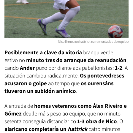
Nico firmou un hattrick na remontadas do equipo
Posiblemente a clave da vitoria
branquiverde
estivo no
minuto tres do arranque da reanudación
,
cando
Ander
puxo por diante aos pabellonistas:
1-2
. A
situación cambiou radicalmente.
Os pontevedreses
acusaron o golpe
ao tempo que
os ourensáns
tiuveron un subidón anímico
.
A entrada de
homes veteranos como Álex Riveiro e
Gómez
deulle máis peso ao equipo, que no minuto
setenta conseguía distanciar co
1-3 obra de Nico
. O
alaricano completaría un
hattrick
catro minutos