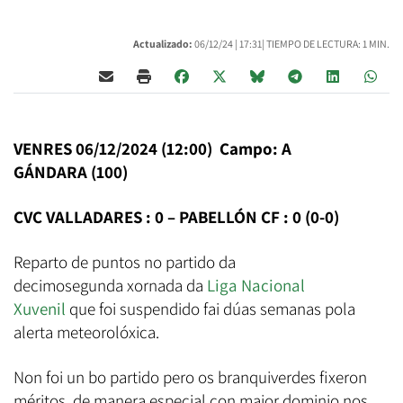
Actualizado:
06/12/24 |
17:31
| TIEMPO DE LECTURA: 1 MIN.
VENRES 06/12/2024 (12:00) Campo: A
GÁNDARA (100)
CVC VALLADARES : 0 – PABELLÓN CF : 0 (0-0)
Reparto de puntos no partido da
decimosegunda xornada da
Liga Nacional
Xuvenil
que foi suspendido fai dúas semanas pola
alerta meteorolóxica.
Non foi un bo partido pero os branquiverdes fixeron
méritos, de manera especial con maior dominio nos