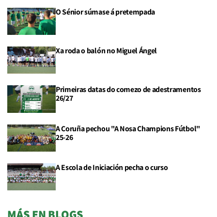
O Sénior súmase á pretempada
Xa roda o balón no Miguel Ángel
Primeiras datas do comezo de adestramentos
26/27
A Coruña pechou "A Nosa Champions Fútbol"
25-26
A Escola de Iniciación pecha o curso
MÁS EN BLOGS