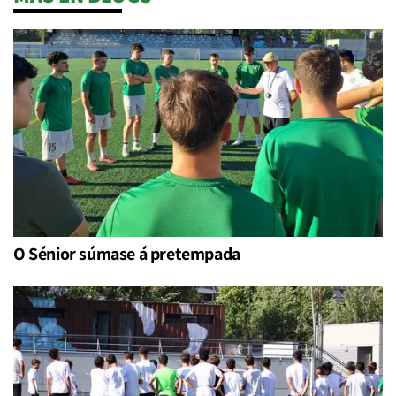
O Sénior súmase á pretempada