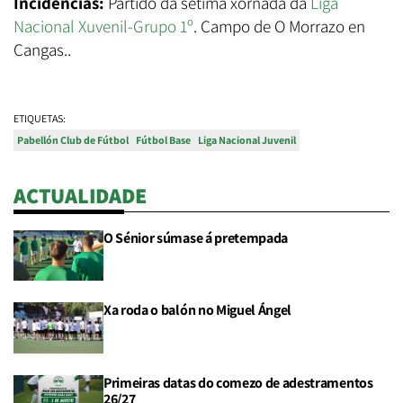
Incidencias:
Partido da sétima xornada da
Liga
Nacional Xuvenil-Grupo 1º
. Campo de O Morrazo en
Cangas..
ETIQUETAS:
Pabellón Club de Fútbol
Fútbol Base
Liga Nacional Juvenil
ACTUALIDADE
O Sénior súmase á pretempada
Xa roda o balón no Miguel Ángel
Primeiras datas do comezo de adestramentos
26/27