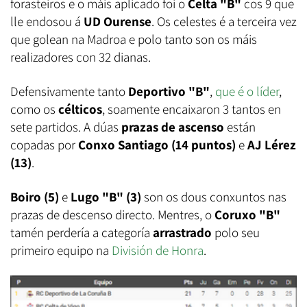
forasteiros e o máis aplicado foi o
Celta "B"
cos 9 que
lle endosou á
UD Ourense
. Os celestes é a terceira vez
que golean na Madroa e polo tanto son os máis
realizadores con 32 dianas.
Defensivamente tanto
Deportivo "B"
,
que é o líder
,
como os
célticos
, soamente encaixaron 3 tantos en
sete partidos. A dúas
prazas de ascenso
están
copadas por
Conxo Santiago (14 puntos)
e
AJ Lérez
(13)
.
Boiro (5)
e
Lugo "B" (3)
son os dous conxuntos nas
prazas de descenso directo. Mentres, o
Coruxo "B"
tamén perdería a categoría
arrastrado
polo seu
primeiro equipo na
División de Honra
.