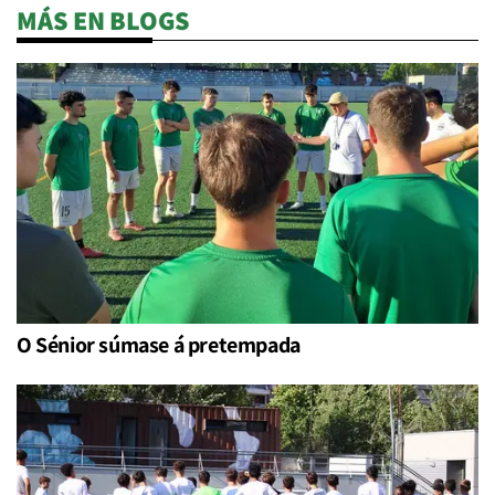
MÁS EN BLOGS
O Sénior súmase á pretempada