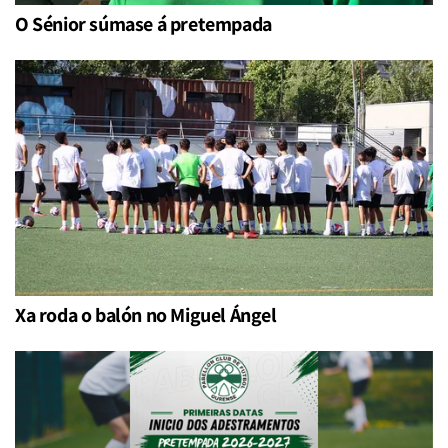
O Sénior súmase á pretempada
Xa roda o balón no Miguel Ángel