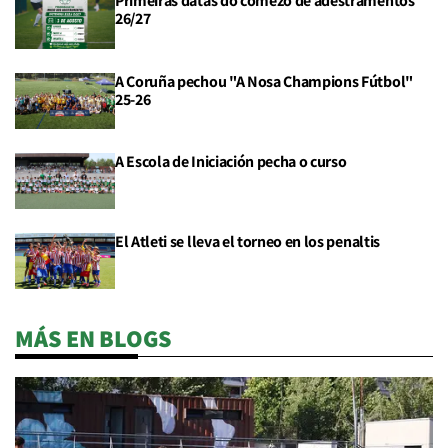
Primeiras datas do comezo de adestramentos
26/27
A Coruña pechou "A Nosa Champions Fútbol"
25-26
A Escola de Iniciación pecha o curso
El Atleti se lleva el torneo en los penaltis
MÁS EN BLOGS