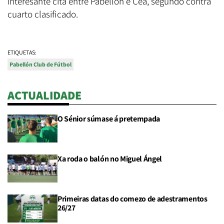
interesante cita entre Pabellón e Cea, segundo contra
cuarto clasificado.
ETIQUETAS:
Pabellón Club de Fútbol
ACTUALIDADE
O Sénior súmase á pretempada
Xa roda o balón no Miguel Ángel
Primeiras datas do comezo de adestramentos
26/27