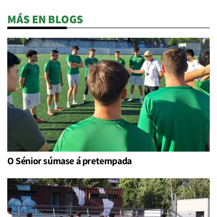
MÁS EN BLOGS
O Sénior súmase á pretempada