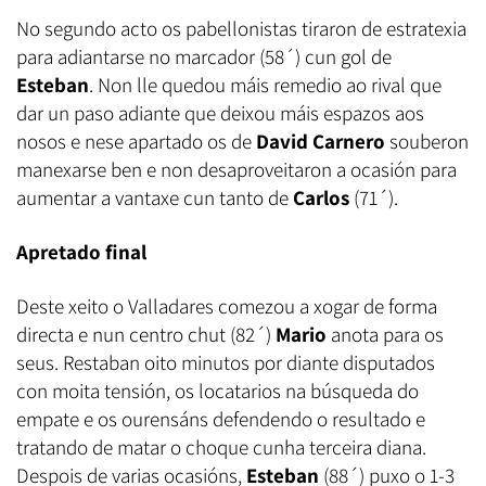
No segundo acto os pabellonistas tiraron de estratexia
para adiantarse no marcador (58´) cun gol de
Esteban
. Non lle quedou máis remedio ao rival que
dar un paso adiante que deixou máis espazos aos
nosos e nese apartado os de
David
Carnero
souberon
manexarse ben e non desaproveitaron a ocasión para
aumentar a vantaxe cun tanto de
Carlos
(71´).
Apretado final
Deste xeito o Valladares comezou a xogar de forma
directa e nun centro chut (82´)
Mario
anota para os
seus. Restaban oito minutos por diante disputados
con moita tensión, os locatarios na búsqueda do
empate e os ourensáns defendendo o resultado e
tratando de matar o choque cunha terceira diana.
Despois de varias ocasións,
Esteban
(88´) puxo o 1-3