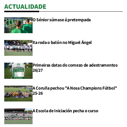
ACTUALIDADE
O Sénior súmase á pretempada
Xa roda o balón no Miguel Ángel
Primeiras datas do comezo de adestramentos
26/27
A Coruña pechou "A Nosa Champions Fútbol"
25-26
A Escola de Iniciación pecha o curso