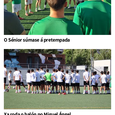
O Sénior súmase á pretempada
Xa roda o balón no Miguel Ángel