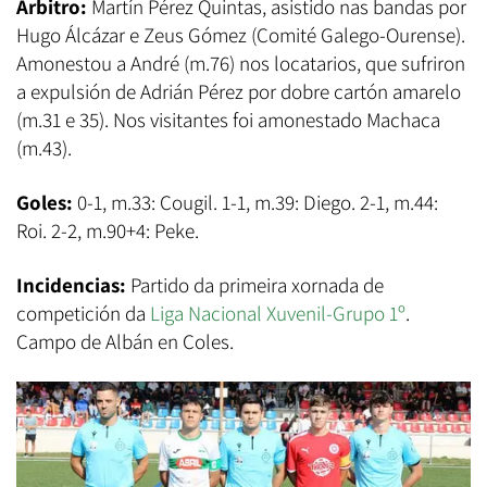
Árbitro:
Martín Pérez Quintas, asistido nas bandas por
Hugo Álcázar e Zeus Gómez (Comité Galego-Ourense).
Amonestou a André (m.76) nos locatarios, que sufriron
a expulsión de Adrián Pérez por dobre cartón amarelo
(m.31 e 35). Nos visitantes foi amonestado Machaca
(m.43).
Goles:
0-1, m.33: Cougil. 1-1, m.39: Diego. 2-1, m.44:
Roi. 2-2, m.90+4: Peke.
Incidencias:
Partido da primeira xornada de
competición da
Liga Nacional Xuvenil-Grupo 1º
.
Campo de Albán en Coles.