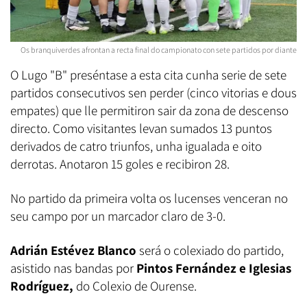
Os branquiverdes afrontan a recta final do campionato con sete partidos por diante
O Lugo "B" preséntase a esta cita cunha serie de sete
partidos consecutivos sen perder (cinco vitorias e dous
empates) que lle permitiron sair da zona de descenso
directo. Como visitantes levan sumados 13 puntos
derivados de catro triunfos, unha igualada e oito
derrotas. Anotaron 15 goles e recibiron 28.
No partido da primeira volta os lucenses venceran no
seu campo por un marcador claro de 3-0.
Adrián Estévez Blanco
será o colexiado do partido,
asistido nas bandas por
Pintos Fernández e Iglesias
Rodríguez,
do Colexio de Ourense.