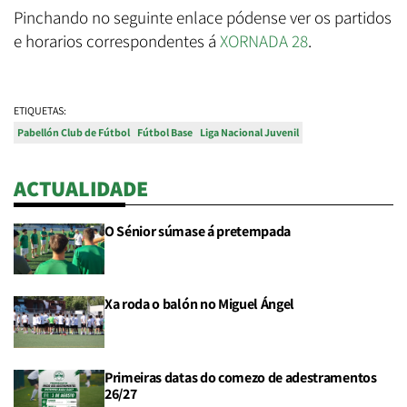
Pinchando no seguinte enlace pódense ver os partidos
e horarios correspondentes á
XORNADA 28
.
ETIQUETAS:
Pabellón Club de Fútbol
Fútbol Base
Liga Nacional Juvenil
ACTUALIDADE
O Sénior súmase á pretempada
Xa roda o balón no Miguel Ángel
Primeiras datas do comezo de adestramentos
26/27